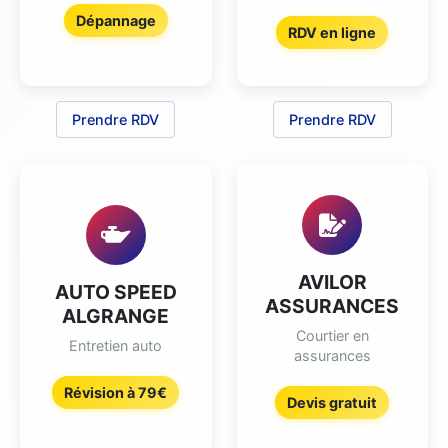
Dépannage
RDV en ligne
Prendre RDV
Prendre RDV
AVILOR
AUTO SPEED
ASSURANCES
ALGRANGE
Courtier en
Entretien auto
assurances
Révision à 79€
Devis gratuit