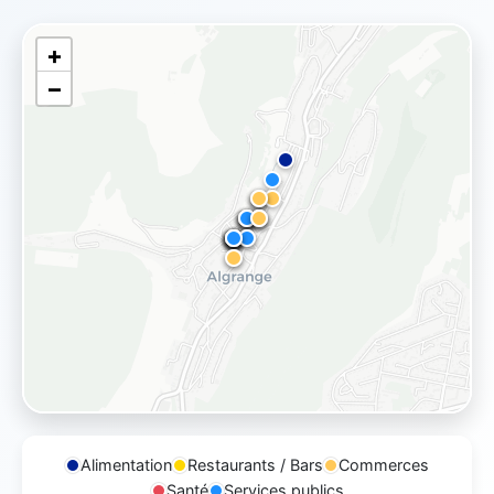
Leaflet
|
© OpenStreetMap
+
−
Alimentation
Restaurants / Bars
Commerces
Santé
Services publics