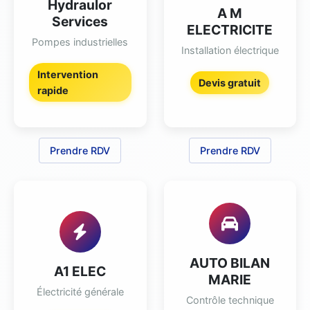
Hydraulor
A M
Services
ELECTRICITE
Pompes industrielles
Installation électrique
Intervention
Devis gratuit
rapide
Prendre RDV
Prendre RDV
AUTO BILAN
A1 ELEC
MARIE
Électricité générale
Contrôle technique