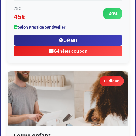
75€
-40%
45€
Salon Prestige Sandweiler
Détails
Générer coupon
Ludique
Coupe enfant