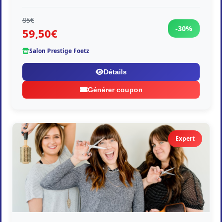
85€
-30%
59,50€
Salon Prestige Foetz
Détails
Générer coupon
Expert