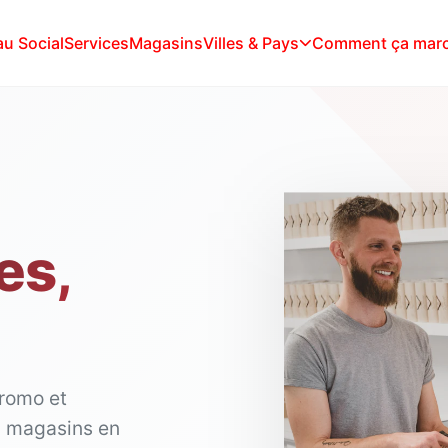
u Social
Services
Magasins
Villes & Pays
Comment ça mar
es,
promo et
0 magasins en