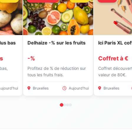
s
Delhaize -% sur les fruits
Ici Paris XL coffret 
-%
Coffret à €
Profitez de % de réduction sur
Coffret découverte d'un
tous les fruits frais.
valeur de 80€.
ui
Bruxelles
Aujourd'hui
Bruxelles
Il y a