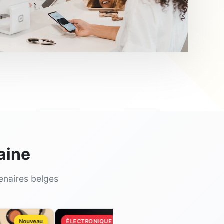
aine
enaires belges
ouveau
ÉLECTRONIQUE
Nouveau
VÊTEMENTS