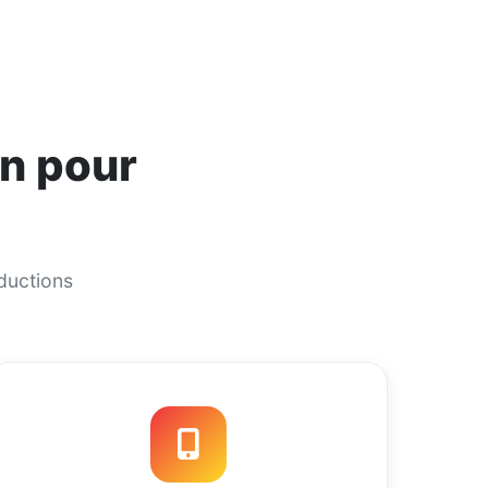
in pour
éductions