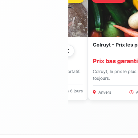
Brico % outillage
Colruyt - Prix les plus ba
%
Prix bas garantis
% sur l'outillage électroportatif.
Colruyt, le prix le plus bas,
toujours.
Liège
Il y a 6 jours
Anvers
Aujourd'h